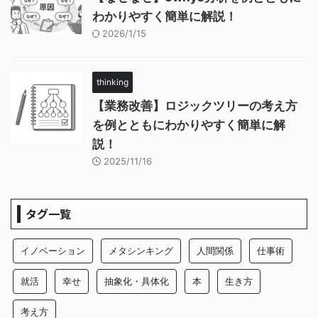
わかりやすく簡単に解説！
2026/1/15
thinking
【業務改善】ロジックツリーの考え方
を例とともにわかりやすく簡単に解
説！
2025/11/16
タグ一覧
イノベーション
メタシンキング
人間関係
仕事術
就活
幸せ
抽象化・具体化
本
生き方
考え方