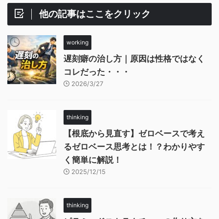
他の記事はここをクリック
working
遅刻癖の治し方｜原因は性格ではなく
コレだった・・・
2026/3/27
thinking
【根底から見直す】ゼロベースで考え
るゼロベース思考とは！？わかりやす
く簡単に解説！
2025/12/15
thinking