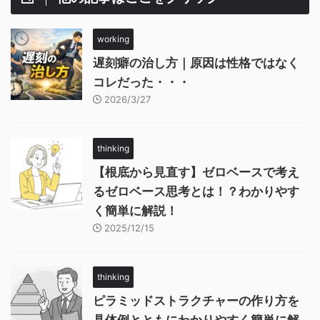
working
遅刻癖の治し方｜原因は性格ではなく
コレだった・・・
2026/3/27
thinking
【根底から見直す】ゼロベースで考え
るゼロベース思考とは！？わかりやす
く簡単に解説！
2025/12/15
thinking
ピラミッドストラクチャーの作り方を