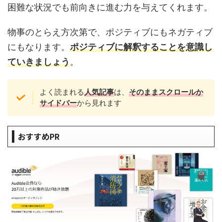
困難な状況でも前向きに進む力を与えてくれます。
物事のとらえ方次第で、ポジティブにもネガティブ
にもなります。
ポジティブに解釈することを意識し
ていきましょう
。
よく読まれる
人気記事
は、
そのままスクロール
か
サイドバー
から見れます
おすすめPR