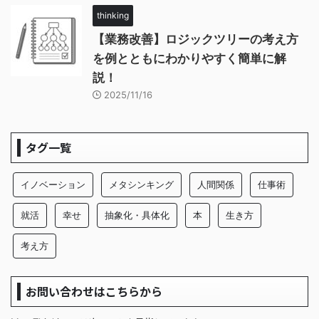
thinking
【業務改善】ロジックツリーの考え方
を例とともにわかりやすく簡単に解
説！
2025/11/16
タグ一覧
イノベーション
メタシンキング
人間関係
仕事術
就活
幸せ
抽象化・具体化
本
生き方
考え方
お問い合わせはこちらから