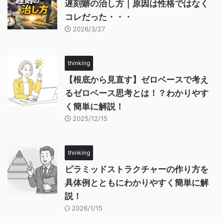
遅刻癖の治し方｜原因は性格ではなく
コレだった・・・
2026/3/27
thinking
【根底から見直す】ゼロベースで考え
るゼロベース思考とは！？わかりやす
く簡単に解説！
2025/12/15
thinking
ピラミッドストラクチャーの作り方を
具体例とともにわかりやすく簡単に解
説！
2026/1/15