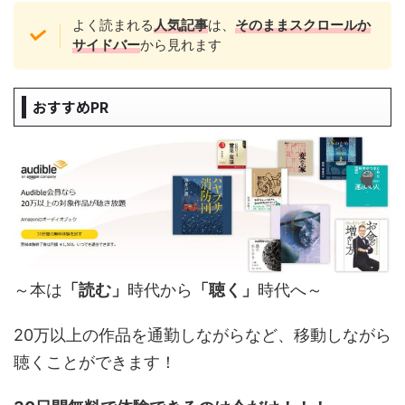
よく読まれる
人気記事
は、
そのままスクロール
か
サイドバー
から見れます
おすすめPR
～本は
「読む」
時代から
「聴く」
時代へ～
20万以上の作品を通勤しながらなど、移動しながら
聴くことができます！