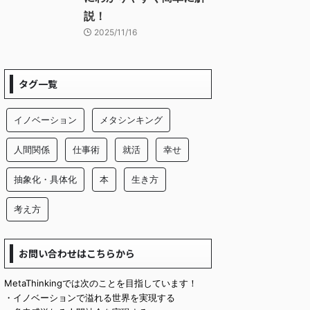
説！
2025/11/16
タグ一覧
イノベーション
メタシンキング
人間関係
仕事術
就活
幸せ
抽象化・具体化
本
生き方
考え方
お問い合わせはこちらから
MetaThinkingでは次のことを目指しています！
・イノベーションで溢れる世界を実現する