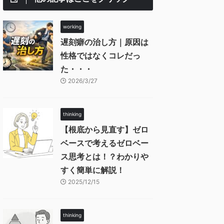
working
遅刻癖の治し方｜原因は
性格ではなくコレだっ
た・・・
2026/3/27
thinking
【根底から見直す】ゼロ
ベースで考えるゼロベー
ス思考とは！？わかりや
すく簡単に解説！
2025/12/15
thinking